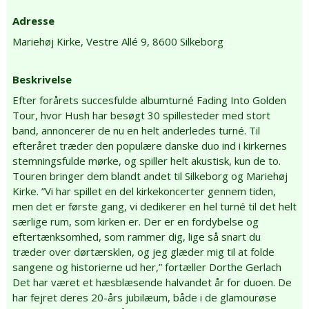
Adresse
Mariehøj Kirke,
Vestre Allé 9,
8600 Silkeborg
Beskrivelse
Efter forårets succesfulde albumturné Fading Into Golden
Tour, hvor Hush har besøgt 30 spillesteder med stort
band, annoncerer de nu en helt anderledes turné. Til
efteråret træder den populære danske duo ind i kirkernes
stemningsfulde mørke, og spiller helt akustisk, kun de to.
Touren bringer dem blandt andet til Silkeborg og Mariehøj
Kirke. ”Vi har spillet en del kirkekoncerter gennem tiden,
men det er første gang, vi dedikerer en hel turné til det helt
særlige rum, som kirken er. Der er en fordybelse og
eftertænksomhed, som rammer dig, lige så snart du
træder over dørtærsklen, og jeg glæder mig til at folde
sangene og historierne ud her,” fortæller Dorthe Gerlach
Det har været et hæsblæsende halvandet år for duoen. De
har fejret deres 20-års jubilæum, både i de glamourøse