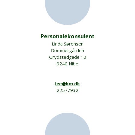
Personalekonsulent
Linda Sørensen
Dommergården
Grydstedgade 10
9240 Nibe
lee@km.dk
22577932