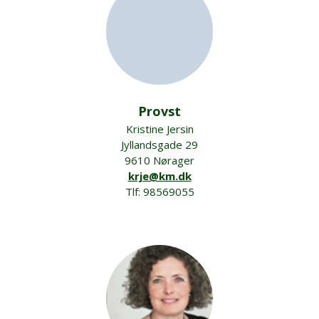
Provst
Kristine Jersin
Jyllandsgade 29
9610 Nørager
krje@km.dk
Tlf: 98569055