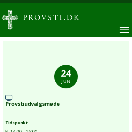
24
JUN
Provstiudvalgsmøde
Tidspunkt
kl. 14:00 - 16:00