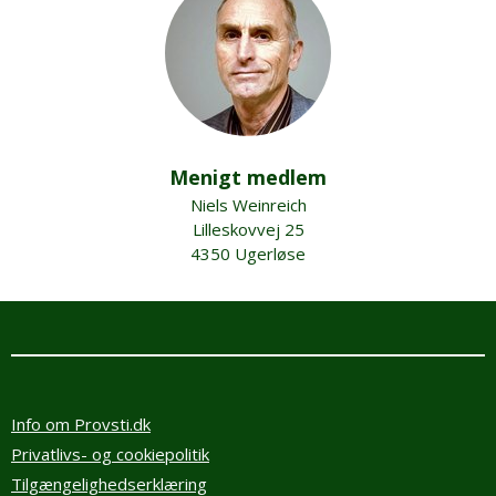
Menigt medlem
Niels Weinreich
Lilleskovvej 25
4350 Ugerløse
Info om Provsti.dk
Privatlivs- og cookiepolitik
Tilgængelighedserklæring