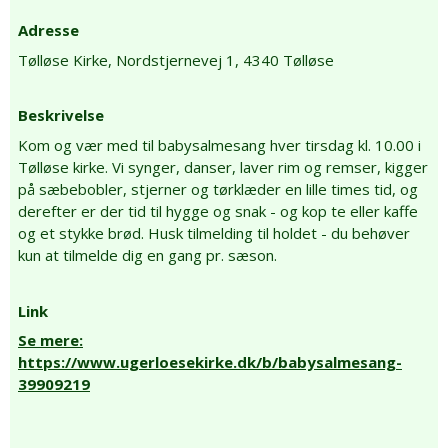
Adresse
Tølløse Kirke,
Nordstjernevej 1,
4340 Tølløse
Beskrivelse
Kom og vær med til babysalmesang hver tirsdag kl. 10.00 i
Tølløse kirke. Vi synger, danser, laver rim og remser, kigger
på sæbebobler, stjerner og tørklæder en lille times tid, og
derefter er der tid til hygge og snak - og kop te eller kaffe
og et stykke brød. Husk tilmelding til holdet - du behøver
kun at tilmelde dig en gang pr. sæson.
Link
Se mere:
https://www.ugerloesekirke.dk/b/babysalmesang-
39909219