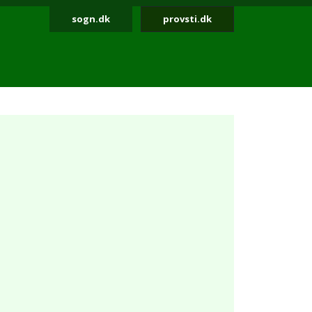
sogn.dk
provsti.dk