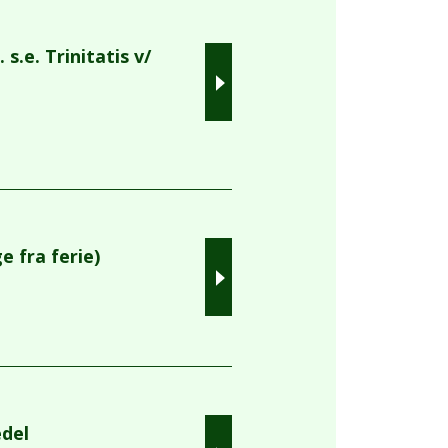
s.e. Trinitatis v/
 fra ferie)
del