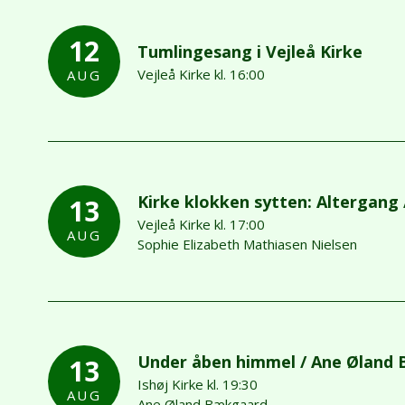
12
Tumlingesang i Vejleå Kirke
Vejleå Kirke kl. 16:00
AUG
Kirke klokken sytten: Altergang 
13
Vejleå Kirke kl. 17:00
AUG
Sophie Elizabeth Mathiasen Nielsen
Under åben himmel / Ane Øland
13
Ishøj Kirke kl. 19:30
AUG
Ane Øland Bækgaard