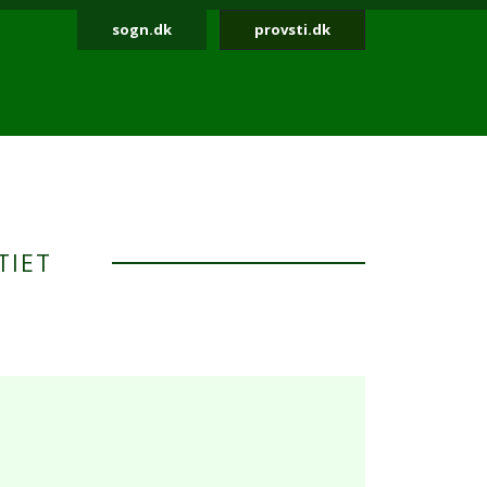
sogn.dk
provsti.dk
TIET