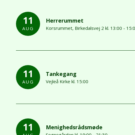
11
Herrerummet
Korsrummet, Birkedalsvej 2 kl. 13:00 - 15:
AUG
11
Tankegang
Vejleå Kirke kl. 15:00
AUG
11
Menighedsrådsmøde
Sognegården kl. 19:00 - 21:30