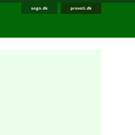
sogn.dk
provsti.dk