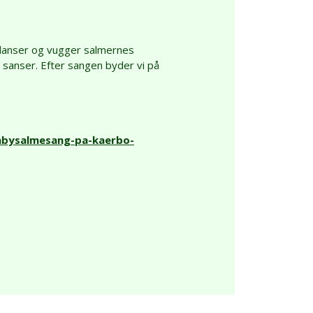
, danser og vugger salmernes
 sanser. Efter sangen byder vi på
babysalmesang-pa-kaerbo-