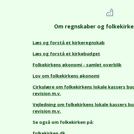
Om regnskaber og folkekirk
Læs og forstå et kirkeregnskab
Læs og forstå et kirkebudget
Folkekirkens økonomi - samlet overblik
Lov om folkekirkens økonomi
Cirkulære om folkekirkens lokale kassers bu
revision m.v.
Vejledning om folkekirkens lokale kassers b
revision m.v.
Se også om folkekirken på:
folkekirken.dk