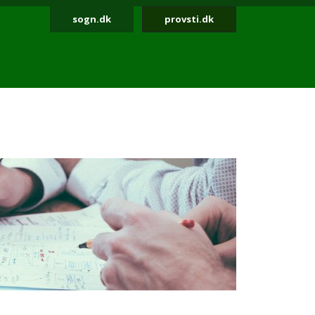
sogn.dk
provsti.dk