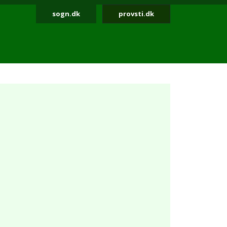
sogn.dk
provsti.dk