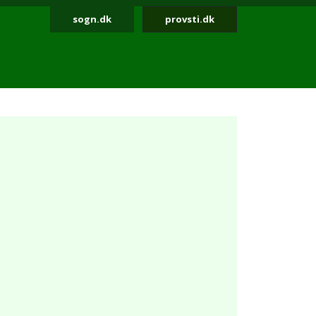
sogn.dk
provsti.dk