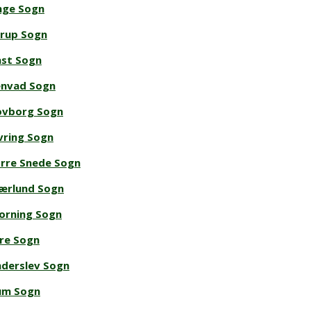
nge Sogn
rup Sogn
ast Sogn
envad Sogn
ovborg Sogn
vring Sogn
rre Snede Sogn
ærlund Sogn
orning Sogn
re Sogn
nderslev Sogn
um Sogn