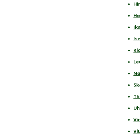
Hi
Hø
Ik
Is
Kl
Le
Nø
Sk
Th
Uh
Vi
Vi