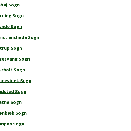
åhøj Sogn
rding Sogn
ande Sogn
ristianshede Sogn
strup Sogn
gesvang Sogn
urholt Sogn
nnesbæk Sogn
udsted Sogn
athe Sogn
ønbæk Sogn
mpen Sogn