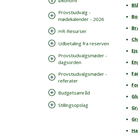
Økonomi
Bl
Provstiudvalg -
Bo
mødekalender - 2026
Br
HR-Resurser
Ch
Udbetaling fra reserven
Ej
Provstiudvalgsmøder -
En
dagsorden
Fa
Provstiudvalgsmøder -
referater
Fo
Budgetsamråd
Gl
Stillingsopslag
Gr
Gr
Ha