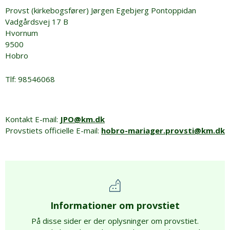
Provst (kirkebogsfører) Jørgen Egebjerg Pontoppidan
Vadgårdsvej 17 B
Hvornum
9500
Hobro
Tlf: 98546068
Kontakt E-mail:
JPO@km.dk
Provstiets officielle E-mail:
hobro-mariager.provsti@km.dk
Informationer om provstiet
På disse sider er der oplysninger om provstiet.