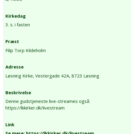
Kirkedag
3. s. i fasten
Præst
Filip Torp Kildeholm
Adresse
Løsning Kirke,
Vestergade 42A,
8723 Løsning
Beskrivelse
Denne gudstjeneste live-streames også:
https://lkkirker.dk/livestream
Link
Se mere: https://lkkirker.dk/livestream