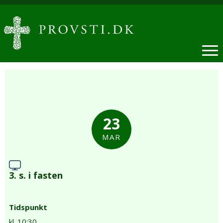
23
MAR
3. s. i fasten
Tidspunkt
kl. 10:30