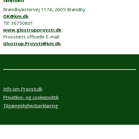
Nielsen
Brøndbyøstervej 117A, 2605 Brøndby
OK@km.dk
Tlf: 36750801
www.glostrupprovsti.dk
Provstiets officielle E-mail:
Glostrup.Provsti@km.dk
Info om Provsti.dk
Privatlivs- og cookiepolitik
Tilgængelighedserklæring