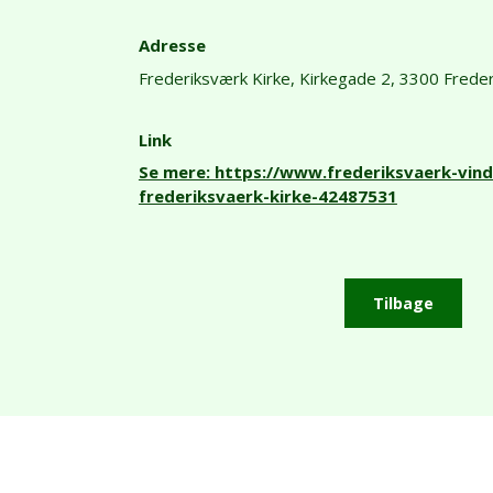
Adresse
Frederiksværk Kirke,
Kirkegade 2,
3300 Freder
Link
Se mere: https://www.frederiksvaerk-vin
frederiksvaerk-kirke-42487531
Tilbage