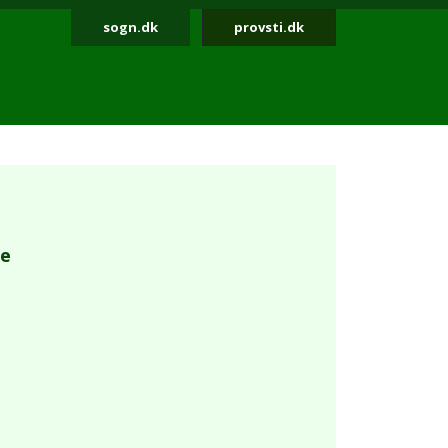
sogn.dk
provsti.dk
ke