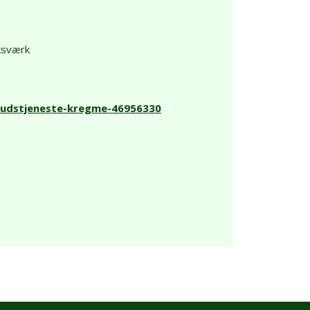
ksværk
gudstjeneste-kregme-46956330