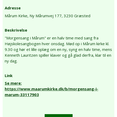
Adresse
Mårum Kirke,
Ny Mårumvej 177,
3230 Græsted
Beskrivelse
"Morgensang i Mårum" er en halv time med sang fra
Højskolesangbogen hver onsdag. Mød op i Mårum kirke kl.
9.30 og hør et lille oplæg om en ny, syng en halv time, mens
Kenneth Lauritzen spiller klaver og gå glad derfra, klar til en
ny dag.
Link
Se mere:
https://www.maarumkirke.dk/b/morgensang-i-
marum-33117903