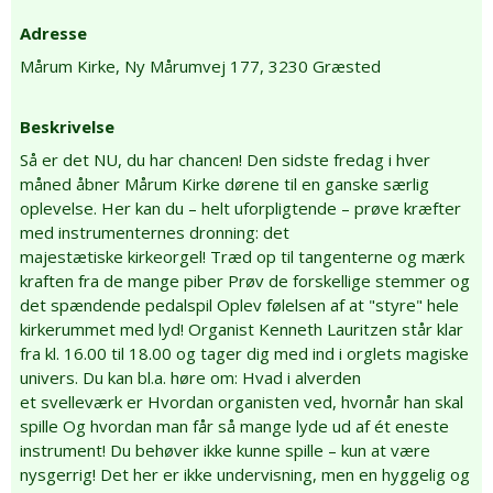
Adresse
Mårum Kirke,
Ny Mårumvej 177,
3230 Græsted
Beskrivelse
Så er det NU, du har chancen! Den sidste fredag i hver
måned åbner Mårum Kirke dørene til en ganske særlig
oplevelse. Her kan du – helt uforpligtende – prøve kræfter
med instrumenternes dronning: det
majestætiske kirkeorgel! Træd op til tangenterne og mærk
kraften fra de mange piber Prøv de forskellige stemmer og
det spændende pedalspil Oplev følelsen af at "styre" hele
kirkerummet med lyd! Organist Kenneth Lauritzen står klar
fra kl. 16.00 til 18.00 og tager dig med ind i orglets magiske
univers. Du kan bl.a. høre om: Hvad i alverden
et svelleværk er Hvordan organisten ved, hvornår han skal
spille Og hvordan man får så mange lyde ud af ét eneste
instrument! Du behøver ikke kunne spille – kun at være
nysgerrig! Det her er ikke undervisning, men en hyggelig og