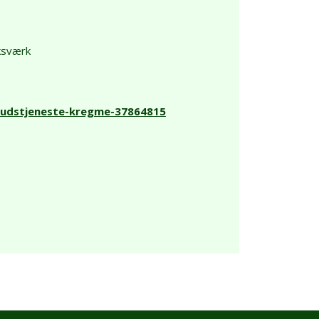
ksværk
gudstjeneste-kregme-37864815