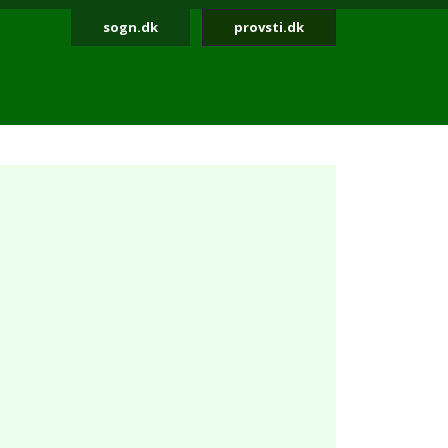
sogn.dk
provsti.dk