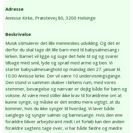
Adresse
Annisse Kirke,
Præstevej 80,
3200 Helsinge
Beskrivelse
Musik stimulerer det lille menneskes udvikling. Og det er
derfor du skal tage dit lille barn med til babysalmesang i
kirken. Barnet vil ligge og suge det hele til sig og svarer
tilbage med smil, lyde og spræl med arme og ben. Vi
starter babysalmesanghold op mandag den 27. januar kl.
10.00 Annisse kirke. Der vil være 10 undervisningsgange.
Den stund vi sammen skaber i kirkens rum, med vores
stemmer, bevægelse og nærvær er dejlig både for børn og
voksne. At være med stiller ikke krav til forældrene om at
kunne synge, og måske er det endnu mere vigtigt, at du
kommer, hvis du ikke synger til hverdag. Vi laver både
sanglege og synger salmer og børnesange. Hvis den ene
forældre bliver arbejdsramt midt i et forløb kan den anden
forældre sagtens tage over, vi har både fædre og mødre