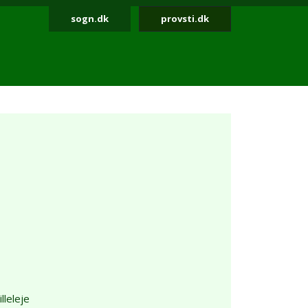
sogn.dk
provsti.dk
lleleje