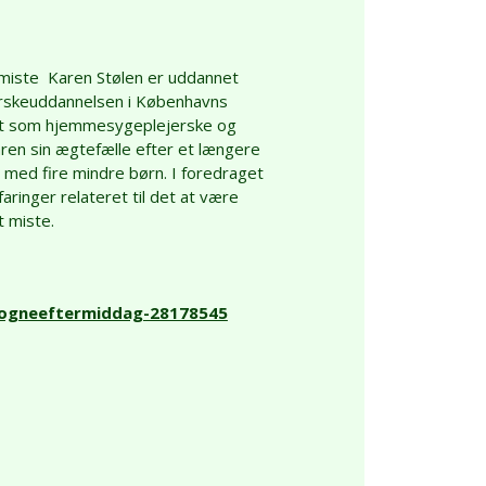
t miste Karen Stølen er uddannet
erskeuddannelsen i Københavns
det som hjemmesygeplejerske og
ren sin ægtefælle efter et længere
 med fire mindre børn. I foredraget
aringer relateret til det at være
at miste.
b/sogneeftermiddag-28178545