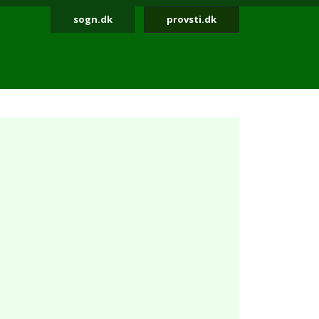
sogn.dk
provsti.dk