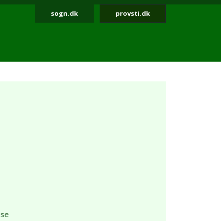
sogn.dk
provsti.dk
øse