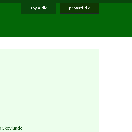
sogn.dk
provsti.dk
 Skovlunde