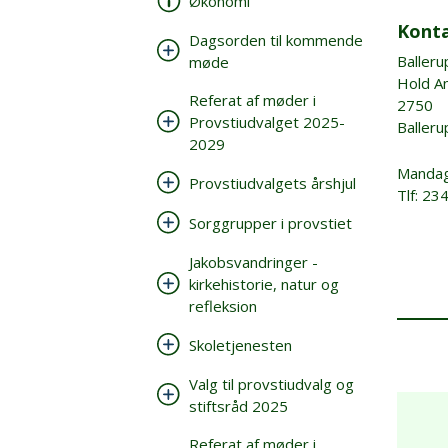
Økonomi
Kont
Dagsorden til kommende
Balleru
møde
Hold An
Referat af møder i
2750
Provstiudvalget 2025-
Balleru
2029
Mandag 
Provstiudvalgets årshjul
Tlf: 2
Sorggrupper i provstiet
Jakobsvandringer -
kirkehistorie, natur og
refleksion
Skoletjenesten
Valg til provstiudvalg og
stiftsråd 2025
Referat af møder i