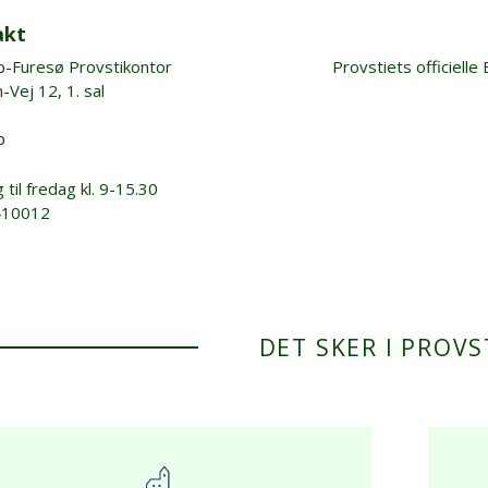
akt
p-Furesø Provstikontor
Provstiets officielle 
-Vej 12, 1. sal
p
til fredag kl. 9-15.30
3410012
DET SKER I PROVS