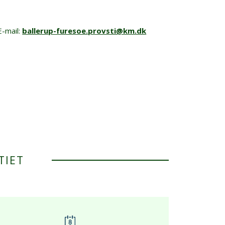
E-mail:
ballerup-furesoe.provsti@km.dk
TIET