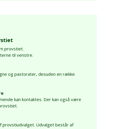
stiet
m provstiet.
rne til venstre.
ogne og pastorater, desuden en række
re
mmende kan kontaktes. Der kan også være
rovstiet.
provstiudvalget. Udvalget består af