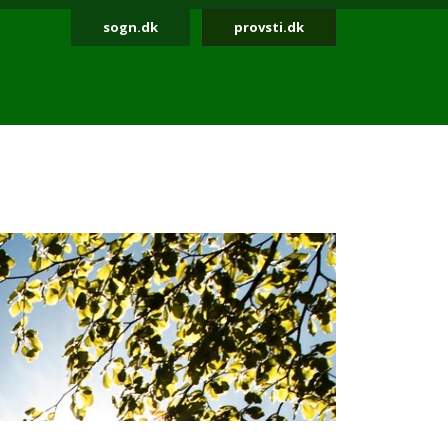
sogn.dk
provsti.dk