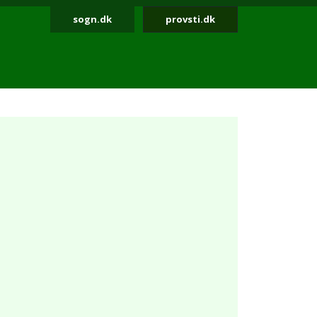
sogn.dk
provsti.dk