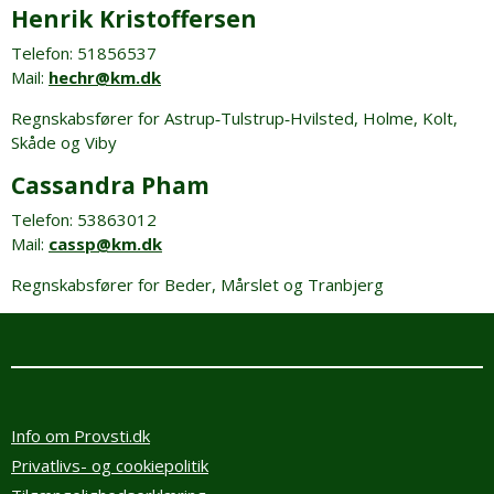
Henrik Kristoffersen
Telefon: 51856537
Mail:
hechr@km.dk
Regnskabsfører for Astrup‑Tulstrup‑Hvilsted, Holme, Kolt,
Skåde og Viby
Cassandra Pham
Telefon: 53863012
Mail:
cassp@km.dk
Regnskabsfører for Beder, Mårslet og Tranbjerg
Info om Provsti.dk
Privatlivs- og cookiepolitik