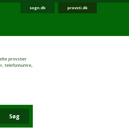
sogn.dk
provsti.dk
elte provstier
r, telefonnumre,