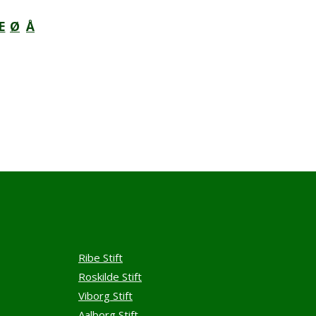
Æ
Ø
Å
Ribe Stift
Roskilde Stift
Viborg Stift
Aalborg Stift