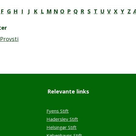
F
G
H
I
J
K
L
M
N
O
P
Q
R
S
T
U
V
X
Y
Z
ter
Provsti
Relevante links
Fyens Stift
Haderslev Stift
Helsingør Stift
Københavns Stift