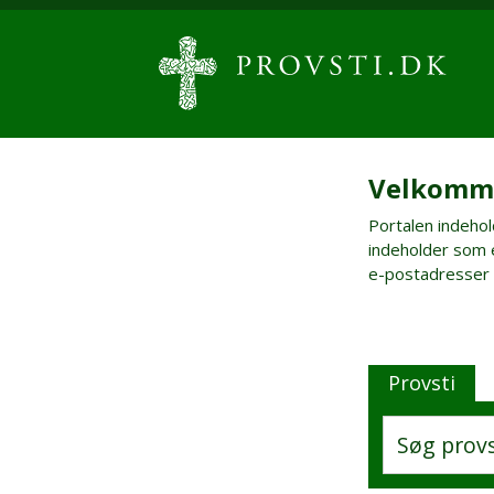
Velkomme
Portalen indehol
indeholder som e
e-postadresser o
Provsti