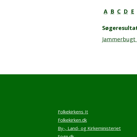
A
B
C
D
E
Søgeresulta
Jammerbugt 
Folkekirkens It
Folkekirken.dk
By-, Land- og Kirkeministeriet
Sogn.dk