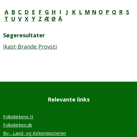
A
B
C
D
E
F
G
H
I
J
K
L
M
N
O
P
Q
R
S
T
U
V
X
Y
Z
Æ
Ø
Å
Søgeresultater
Ikast-Brande Provsti
Relevante links
Folkekirkens It
Folkekirken.dk
By-, Land- og Kirkeministeriet