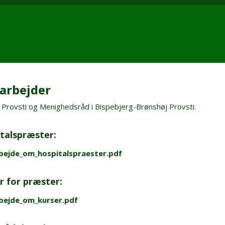
arbejder
Provsti og Menighedsråd i Bispebjerg-Brønshøj Provsti.
talspræster:
ejde_om_hospitalspraester.pdf
r for præster:
bejde_om_kurser.pdf