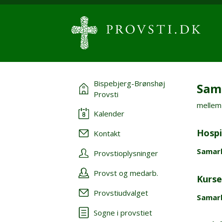
Bispebjerg-Brønshøj
Sam
Provsti
mellem 
Kalender
Hospi
Kontakt
Samarb
Provstioplysninger
Provst og medarb.
Kurse
Provstiudvalget
Samar
Sogne i provstiet