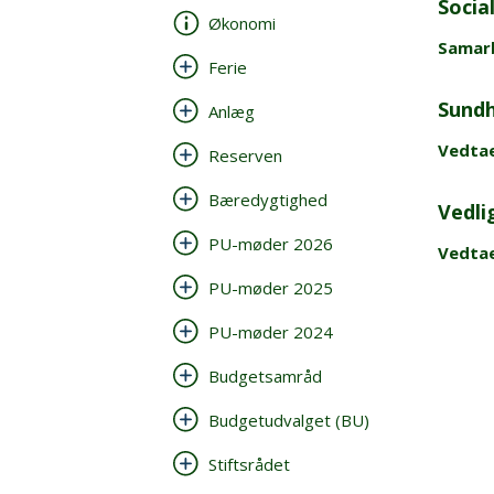
Socia
Økonomi
Samarb
Ferie
Sundh
Anlæg
Vedta
Reserven
Bæredygtighed
Vedli
PU-møder 2026
Vedta
PU-møder 2025
PU-møder 2024
Budgetsamråd
Budgetudvalget (BU)
Stiftsrådet