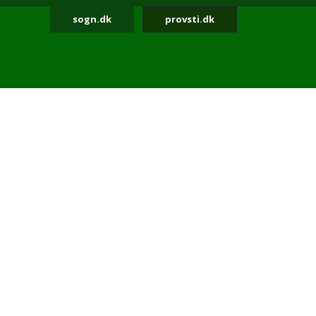
sogn.dk
provsti.dk