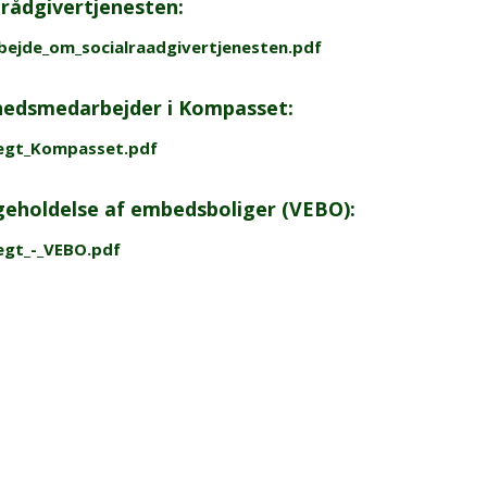
lrådgivertjenesten:
ejde_om_socialraadgivertjenesten.pdf
edsmedarbejder i Kompasset:
egt_Kompasset.pdf
geholdelse af embedsboliger (VEBO):
egt_-_VEBO.pdf