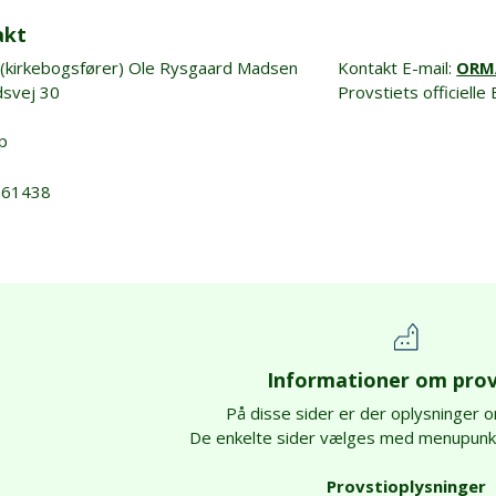
akt
 (kirkebogsfører) Ole Rysgaard Madsen
Kontakt E-mail:
ORM
dsvej 30
Provstiets officielle 
p
8261438
Informationer om prov
På disse sider er der oplysninger o
De enkelte sider vælges med menupunkte
Provstioplysninger