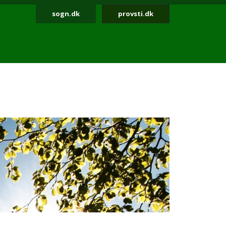
sogn.dk
provsti.dk