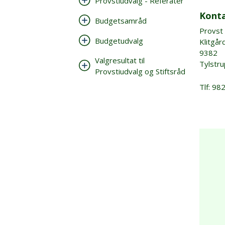
Provstiudvalg - Referater
Kont
Budgetsamråd
Provst
Budgetudvalg
Klitgår
9382
Valgresultat til
Tylstru
Provstiudvalg og Stiftsråd
Tlf: 9