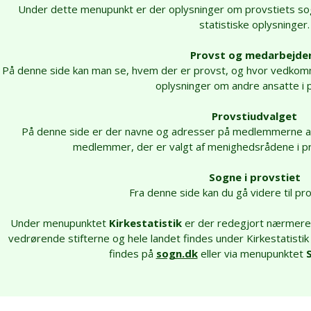
Under dette menupunkt er der oplysninger om provstiets s
statistiske oplysninger.
Provst og medarbejde
På denne side kan man se, hvem der er provst, og hvor vedko
oplysninger om andre ansatte i p
Provstiudvalget
På denne side er der navne og adresser på medlemmerne af 
medlemmer, der er valgt af menighedsrådene i pr
Sogne i provstiet
Fra denne side kan du gå videre til pr
Under menupunktet
Kirkestatistik
er der redegjort nærmere f
vedrørende stifterne og hele landet findes under Kirkestatis
findes på
sogn.dk
eller via menupunktet