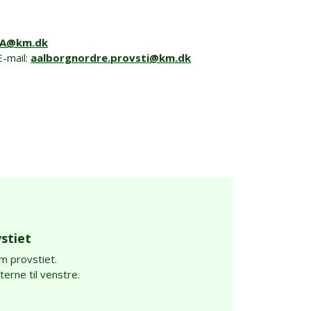
A@km.dk
E-mail:
aalborgnordre.provsti@km.dk
stiet
m provstiet.
rne til venstre.